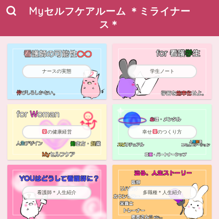
Myセルフケアルーム ＊ミライナー
ス＊
ナースの実態
学生ノート
の健康経営
幸せ
のつくり方
看護師＊人生紹介
多職種＊人生紹介