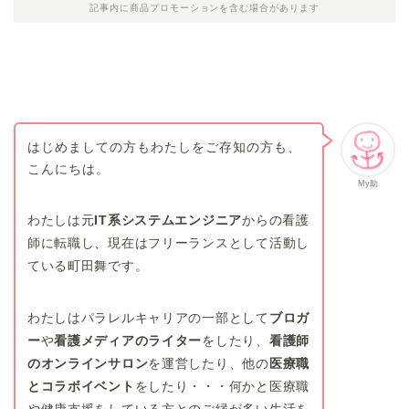
記事内に商品プロモーションを含む場合があります
はじめましての方もわたしをご存知の方も、
こんにちは。
My助
わたしは元
IT系システムエンジニア
からの看護
師に転職し、現在はフリーランスとして活動し
ている町田舞です。
わたしはパラレルキャリアの一部として
ブロガ
ー
や
看護メディアのライター
をしたり、
看護師
のオンラインサロン
を運営したり、他の
医療職
とコラボイベント
をしたり・・・何かと医療職
や健康支援をしている方とのご縁が多い生活を