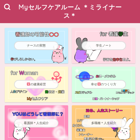
Myセルフケアルーム ＊ミライナー
ス＊
ナースの実態
学生ノート
の健康経営
幸せ
のつくり方
看護師＊人生紹介
多職種＊人生紹介