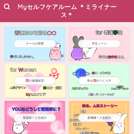
Myセルフケアルーム ＊ミライナー
ス＊
ナースの実態
学生ノート
の健康経営
幸せ
のつくり方
看護師＊人生紹介
多職種＊人生紹介