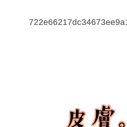
722e66217dc34673ee9a1