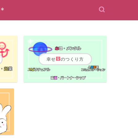
＊
幸せ
のつくり方