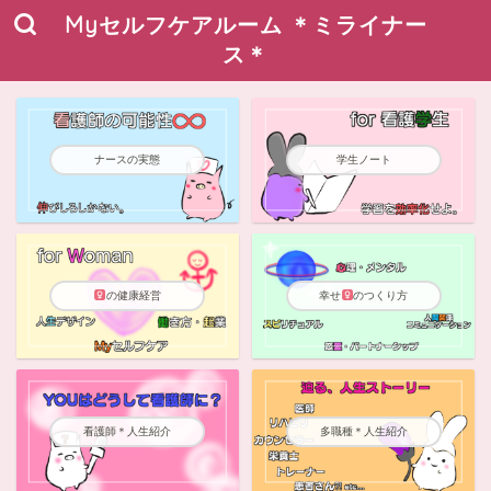
Myセルフケアルーム ＊ミライナー
ス＊
ナースの実態
学生ノート
の健康経営
幸せ
のつくり方
看護師＊人生紹介
多職種＊人生紹介