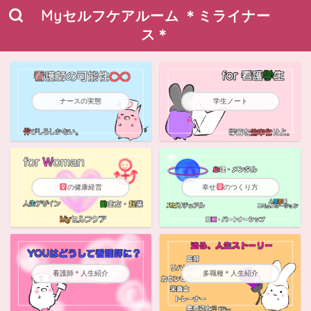
Myセルフケアルーム ＊ミライナー
ス＊
ナースの実態
学生ノート
の健康経営
幸せ
のつくり方
看護師＊人生紹介
多職種＊人生紹介