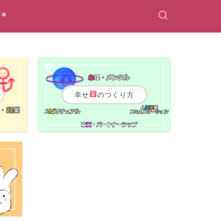
＊
幸せ
のつくり方