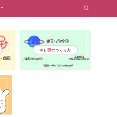
＊
幸せ
のつくり方