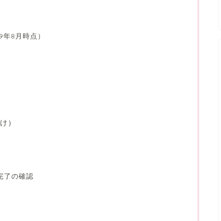
9年8月時点）
け）
定完了の確認