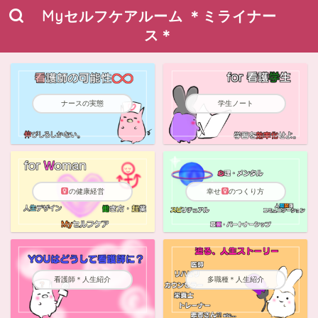
Myセルフケアルーム ＊ミライナー
ス＊
ナースの実態
学生ノート
の健康経営
幸せ
のつくり方
看護師＊人生紹介
多職種＊人生紹介