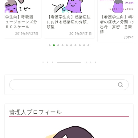
看護学生向】呼吸困
【看護学生向】感染症法
【看護学生向】精神
、ヒュージョーンズ分
における感染症の分類、
者の症状／分類（知
／ＭＲＣスケール
類型
思考・妄想・意識・
情...
2019年9月27日
2019年5月31日
2019年6
管理人プロフィール