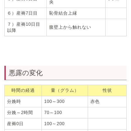
央
６）産褥7日目
恥骨結合上縁
７）産褥10日目
腹壁上から触れない
以降
悪露の変化
時間の経過
量（グラム）
性状
分娩時
100～300
赤色
分娩～2時間
70～100
産褥0日
100～200