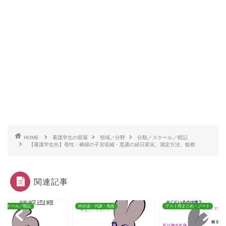
HOME
看護学生の部屋
領域／分野
分類／スケール／暗記
【看護学生向】母性：褥婦の子宮収縮・悪露の経日変化、測定方法、観察
関連記事
／スケール／暗記
内分泌・代謝・免疫
テスト用まとめ・ノート