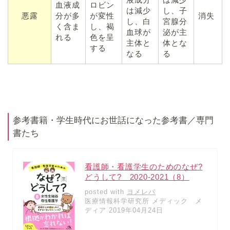
血液成
ロビン
は減少
し、子
悪露
分が多
が変性
消失
し、白
宮腺分
く含ま
し、褐
血球が
泌が主
れる
色を呈
主体と
体とな
する
なる
る
参考書籍・学生時代にお世話になった参考書／専門
書たち
看護師・看護学生のためのなぜ?
どうして? 2020-2021（8）
posted with
ヨメレバ
医療情報科学研究所 メディック メ
ディア 2019年04月24日