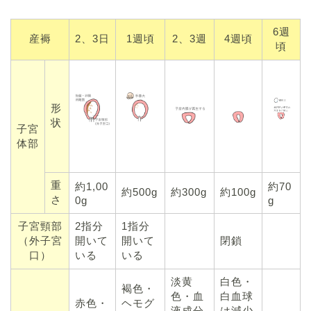
6週
産褥
2、3日
1週頃
2、3週
4週頃
頃
形
状
子宮
体部
重
約1,00
約70
約500g
約300g
約100g
さ
0g
g
子宮頸部
2指分
1指分
（外子宮
開いて
開いて
閉鎖
口）
いる
いる
淡黄
白色・
褐色・
色・血
白血球
赤色・
ヘモグ
液成分
は減少