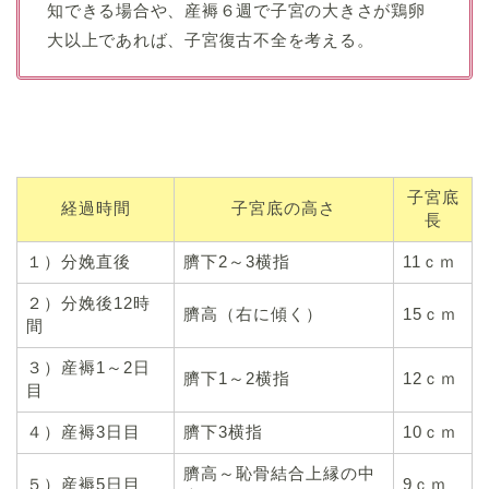
知できる場合や、産褥６週で子宮の大きさが鶏卵
大以上であれば、子宮復古不全を考える。
子宮底
経過時間
子宮底の高さ
長
１）分娩直後
臍下2～3横指
11ｃｍ
２）分娩後12時
臍高（右に傾く）
15ｃｍ
間
３）産褥1～2日
臍下1～2横指
12ｃｍ
目
４）産褥3日目
臍下3横指
10ｃｍ
臍高～恥骨結合上縁の中
５）産褥5日目
9ｃｍ