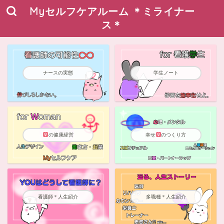
Myセルフケアルーム ＊ミライナー
ス＊
ナースの実態
学生ノート
の健康経営
幸せ
のつくり方
看護師＊人生紹介
多職種＊人生紹介