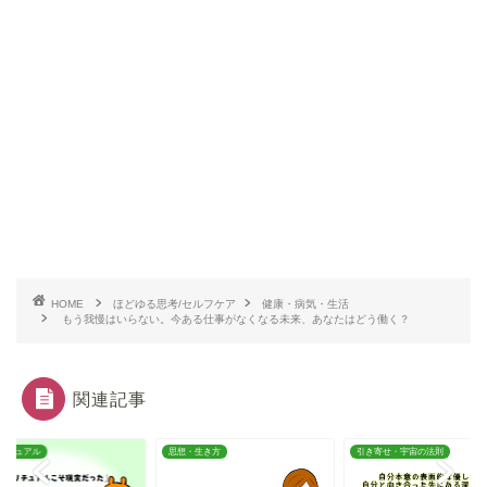
HOME
ほどゆる思考/セルフケア
健康・病気・生活
もう我慢はいらない。今ある仕事がなくなる未来、あなたはどう働く？
関連記事
リチュアル
思想・生き方
引き寄せ・宇宙の法則