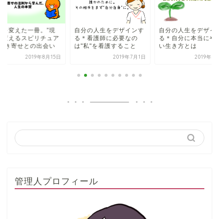
生を変えた一冊。”現
自分の人生をデザインす
自分の人生をデザイ
を変えるスピリチュア
る＊看護師に必要なの
る＊自分に本当にや
”引き寄せとの出会い
は"私"を看護すること
い生き方とは
2019年8月15日
2019年7月1日
2019年6
管理人プロフィール