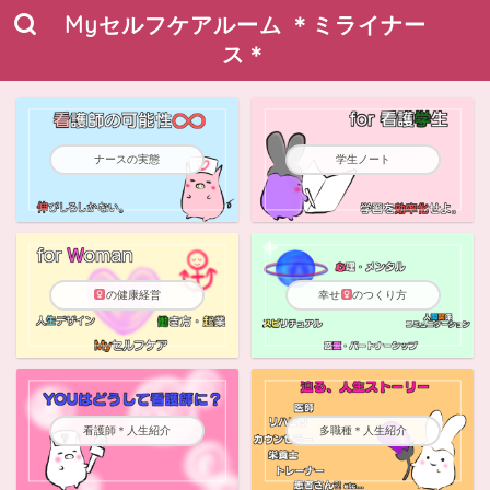
Myセルフケアルーム ＊ミライナー
ス＊
ナースの実態
学生ノート
の健康経営
幸せ
のつくり方
看護師＊人生紹介
多職種＊人生紹介