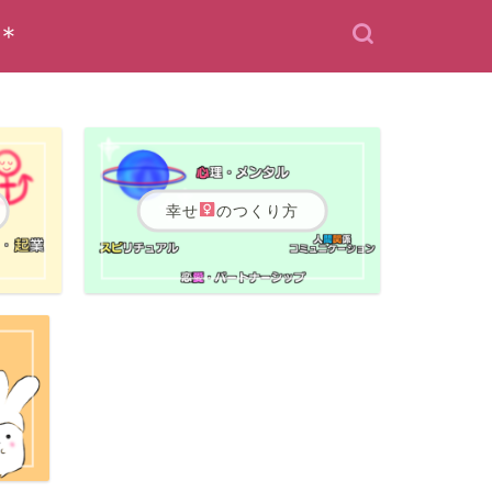
＊
幸せ
のつくり方